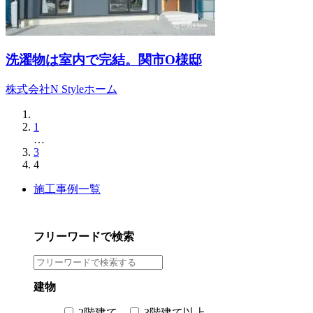
洗濯物は室内で完結。関市O様邸
株式会社N Styleホーム
1
…
3
4
施工事例一覧
フリーワードで検索
建物
2階建て
3階建て以上