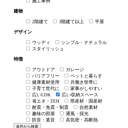
施工事例
建物
2階建て
3階建て以上
平屋
デザイン
ウッディ
シンプル・ナチュラル
スタイリッシュ
特徴
アウトドア
ガレージ
バリアフリー
ペットと暮らす
健康素材使用
共働き世帯に
子育て世代に
家事がしやすい
広いLDK
広い収納スペース
省エネ・ZEH
県産材・国産材
耐震・免震・制震
自然素材
趣味の部屋
通風・採光
防音・遮音
高気密・高断熱