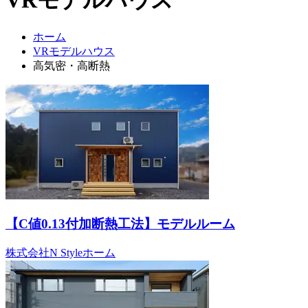
ホーム
VRモデルハウス
高気密・高断熱
【C値0.13付加断熱工法】モデルルーム
株式会社N Styleホーム