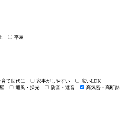
上
平屋
子育て世代に
家事がしやすい
広いLDK
屋
通風・採光
防音・遮音
高気密・高断熱