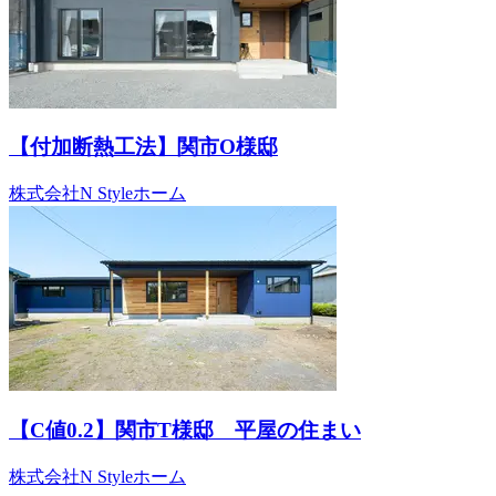
【付加断熱工法】関市O様邸
株式会社N Styleホーム
【C値0.2】関市T様邸 平屋の住まい
株式会社N Styleホーム