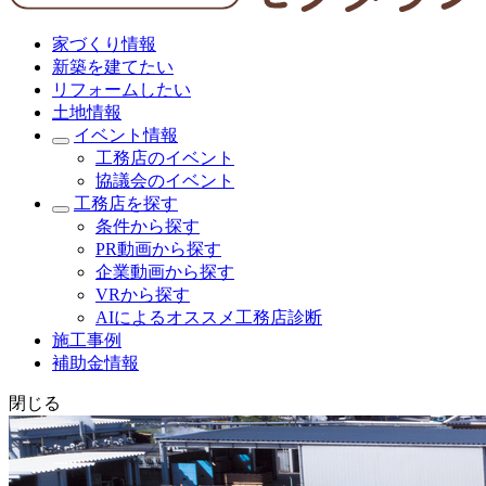
家づくり情報
新築を建てたい
リフォームしたい
土地情報
イベント情報
工務店のイベント
協議会のイベント
工務店を探す
条件から探す
PR動画から探す
企業動画から探す
VRから探す
AIによるオススメ工務店診断
施工事例
補助金情報
閉じる