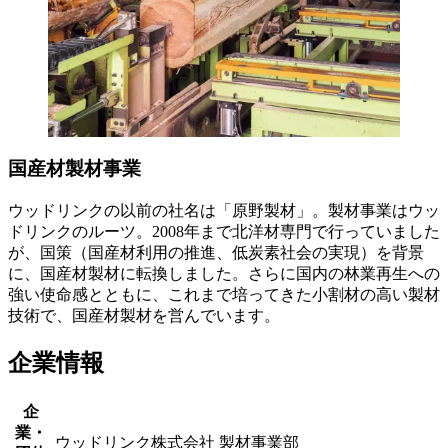
国産材製材事業
ウッドリンクの以前の社名は「原野製材」。製材事業はウッ
ドリンクのルーツ。2008年まで北洋材専門で行っていました
が、国策（国産材利用の推進、低炭素社会の実現）を背景
に、国産材製材に転換しました。さらに国内の林業再生への
強い使命感とともに、これまで培ってきた小割材の高い製材
技術で、国産材製材を営んでいます。
企業情報
企
業・
ウッドリンク株式会社 製材事業部