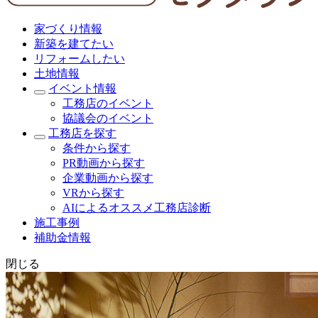
家づくり情報
新築を建てたい
リフォームしたい
土地情報
イベント情報
工務店のイベント
協議会のイベント
工務店を探す
条件から探す
PR動画から探す
企業動画から探す
VRから探す
AIによるオススメ工務店診断
施工事例
補助金情報
閉じる