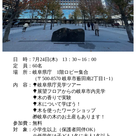
日 時：7月24日(木) 13：30～16：00
定 員：60名
場 所：岐阜県庁 1階ロビー集合
（〒500-8570 岐阜市薮田南2丁目1−1）
内 容：🌳岐阜県庁見学ツアー
🌳展望フロアからの岐阜市内見学
🌳木の香りで実験
🌳木について学ぼう！
🌳木を使ったワークショップ
🎁岐阜の木のお土産もあります！
参加費：無料
対 象：小学生以上（保護者同伴OK）
※低学年は子ども1名に大人1名以上