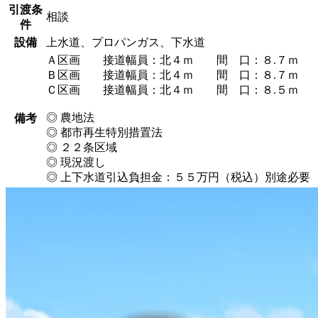
引渡条
相談
件
設備
上水道、プロパンガス、下水道
Ａ区画 接道幅員：北４ｍ 間 口：８.７ｍ
Ｂ区画 接道幅員：北４ｍ 間 口：８.７ｍ
Ｃ区画 接道幅員：北４ｍ 間 口：８.５ｍ
◎ 農地法
備考
◎ 都市再生特別措置法
◎ ２２条区域
◎ 現況渡し
◎ 上下水道引込負担金：５５万円（税込）別途必要