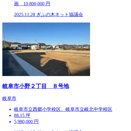
画 10,800,000 円
2025.11.28
ぎふの木ネット協議会
岐阜市小野２丁目 ８号地
岐阜市
岐阜市立西郷小学校区、岐阜市立岐北中学校区
88.15 坪
5,980,000 円