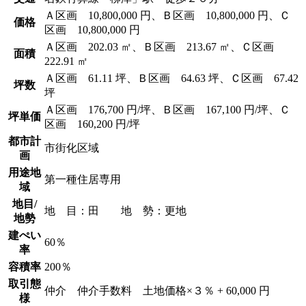
Ａ区画 10,800,000 円、Ｂ区画 10,800,000 円、Ｃ
価格
区画 10,800,000 円
Ａ区画 202.03 ㎡、Ｂ区画 213.67 ㎡、Ｃ区画
面積
222.91 ㎡
Ａ区画 61.11 坪、Ｂ区画 64.63 坪、Ｃ区画 67.42
坪数
坪
Ａ区画 176,700 円/坪、Ｂ区画 167,100 円/坪、Ｃ
坪単価
区画 160,200 円/坪
都市計
市街化区域
画
用途地
第一種住居専用
域
地目/
地 目：田 地 勢：更地
地勢
建ぺい
60％
率
容積率
200％
取引態
仲介 仲介手数料 土地価格×３％ + 60,000 円
様