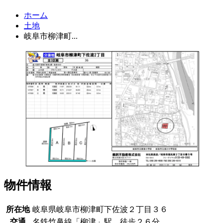
ホーム
土地
岐阜市柳津町...
物件情報
所在地
岐阜県岐阜市柳津町下佐波２丁目３６
交通
名鉄竹鼻線「柳津」駅 徒歩２６分