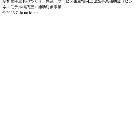
令和元年度ものづくり・商業・サービス生産性向上促進事業補助金（ビジ
ネスモデル構築型）補助対象事業
© 2023 Gifu no ki net