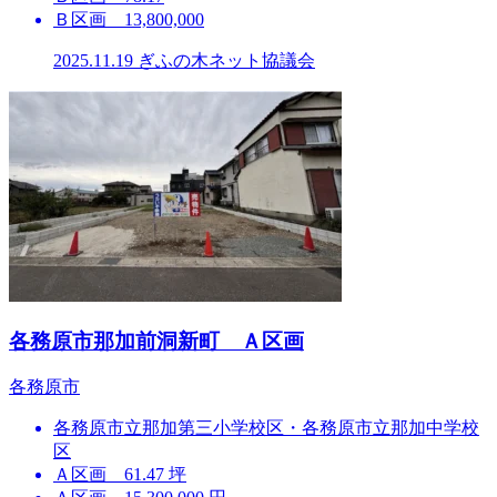
Ｂ区画 13,800,000
2025.11.19
ぎふの木ネット協議会
各務原市那加前洞新町 Ａ区画
各務原市
各務原市立那加第三小学校区・各務原市立那加中学校
区
Ａ区画 61.47 坪