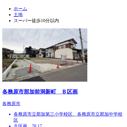
ホーム
土地
スーパー徒歩10分以内
各務原市那加前洞新町 Ｂ区画
各務原市
各務原市立那加第三小学校区、各務原市立那加中学校
区
Ｂ区画 78.17