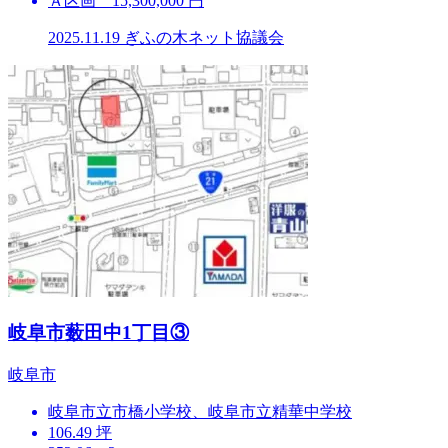
Ａ区画 15,300,000 円
2025.11.19
ぎふの木ネット協議会
岐⾩市薮⽥中1丁⽬③
岐⾩市
岐⾩市⽴市橋⼩学校、岐⾩市⽴精華中学校
106.49 坪