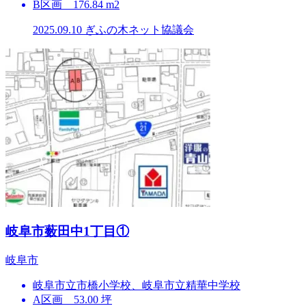
B区画 176.84 m2
2025.09.10
ぎふの木ネット協議会
岐⾩市薮⽥中1丁⽬①
岐⾩市
岐⾩市⽴市橋⼩学校、岐⾩市⽴精華中学校
A区画 53.00 坪