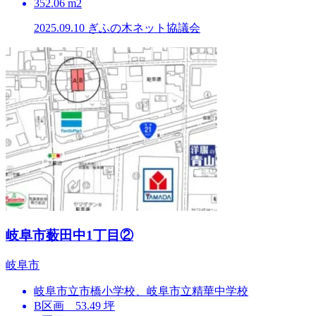
352.06 m2
2025.09.10
ぎふの木ネット協議会
岐⾩市薮⽥中1丁⽬②
岐⾩市
岐⾩市⽴市橋⼩学校、岐⾩市⽴精華中学校
B区画 53.49 坪