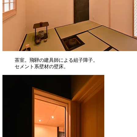
茶室。飛騨の建具師による組子障子。
セメント系壁材の壁床。