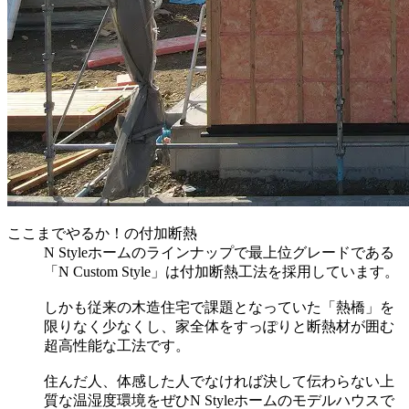
ここまでやるか！の付加断熱
N Styleホームのラインナップで最上位グレードである
「N Custom Style」は付加断熱工法を採用しています。
しかも従来の木造住宅で課題となっていた「熱橋」を
限りなく少なくし、家全体をすっぽりと断熱材が囲む
超高性能な工法です。
住んだ人、体感した人でなければ決して伝わらない上
質な温湿度環境をぜひN Styleホームのモデルハウスで