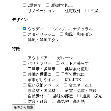
2階建て
3階建て以上
リノベーション
住宅以外
平屋
デザイン
ウッディ
シンプル・ナチュラル
スタイリッシュ
和風・和モダン
洋風・洋風モダン
特徴
アウトドア
ガレージ
バリアフリー
ペットと暮らす
二世帯・多世帯
健康素材使用
共働き世帯に
子育て世代に
家事がしやすい
広いLDK
広い収納スペース
省エネ・ZEH
県産材・国産材
耐震・免震・制震
自然素材
趣味の部屋
通風・採光
防音・遮音
高気密・高断熱