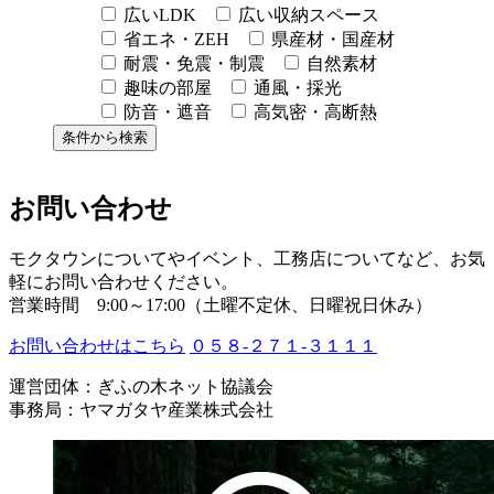
広いLDK
広い収納スペース
省エネ・ZEH
県産材・国産材
耐震・免震・制震
自然素材
趣味の部屋
通風・採光
防音・遮音
高気密・高断熱
お問い合わせ
モクタウンについてやイベント、工務店についてなど、お気
軽にお問い合わせください。
営業時間 9:00～17:00（土曜不定休、日曜祝日休み）
お問い合わせはこちら
０５８-２７１-３１１１
運営団体：ぎふの木ネット協議会
事務局：ヤマガタヤ産業株式会社