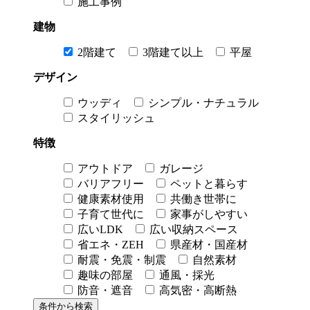
施工事例
建物
2階建て
3階建て以上
平屋
デザイン
ウッディ
シンプル・ナチュラル
スタイリッシュ
特徴
アウトドア
ガレージ
バリアフリー
ペットと暮らす
健康素材使用
共働き世帯に
子育て世代に
家事がしやすい
広いLDK
広い収納スペース
省エネ・ZEH
県産材・国産材
耐震・免震・制震
自然素材
趣味の部屋
通風・採光
防音・遮音
高気密・高断熱