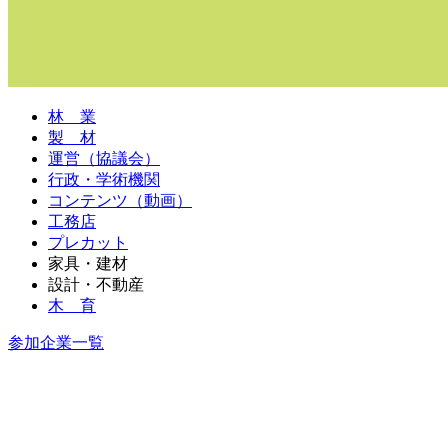
林 業
製 材
運営（協議会）
行政・学術機関
コンテンツ（動画）
工務店
プレカット
家具・建材
設計・不動産
木 育
参加企業一覧