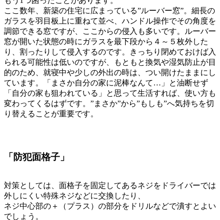
もう1つ困ったことがあります。
ここ数年、新築の住宅に広まっている”ルーバー窓”。細長の
ガラスを羽目板上に重ねて並べ、ハンドル操作でその角度を
調節できる窓ですが、ここからの侵入も多いです。ルーバー
窓が開いた状態の時にガラスを最下段から４～５枚外した
り、割ったりして侵入するのです。きっちり閉めておけば入
られる可能性は低いのですが、もともと換気や湿気防止が目
的のため、就寝中や少しの外出の時は、つい開けたままにし
ています。「まさか自分の家に泥棒なんて…」と油断せず
「自分の家も狙われている」と思って生活すれば、使い方も
変わってくるはずです。”まさか”から”もしも”へ気持ちを切
り替えることが重要です。
「防犯面格子」
対策としては、面格子を固定してあるネジをドライバーでは
外しにくい特殊ネジなどに交換したり、
ネジ中心部の＋（プラス）の部分をドリルなどで潰すとよい
でしょう。