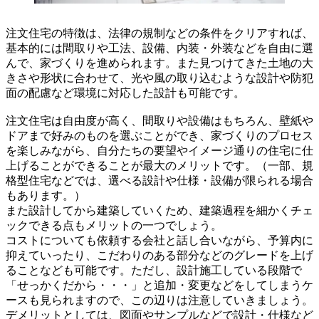
注文住宅の特徴は、法律の規制などの条件をクリアすれば、
基本的には間取りや工法、設備、内装・外装などを自由に選
んで、家づくりを進められます。また見つけてきた土地の大
きさや形状に合わせて、光や風の取り込むような設計や防犯
面の配慮など環境に対応した設計も可能です。
注文住宅は自由度が高く、間取りや設備はもちろん、壁紙や
ドアまで好みのものを選ぶことができ、家づくりのプロセス
を楽しみながら、自分たちの要望やイメージ通りの住宅に仕
上げることができることが最大のメリットです。（一部、規
格型住宅などでは、選べる設計や仕様・設備が限られる場合
もあります。）
また設計してから建築していくため、建築過程を細かくチェ
ックできる点もメリットの一つでしょう。
コストについても依頼する会社と話し合いながら、予算内に
抑えていったり、こだわりのある部分などのグレードを上げ
ることなども可能です。ただし、設計施工している段階で
「せっかくだから・・・」と追加・変更などをしてしまうケ
ースも見られますので、この辺りは注意していきましょう。
デメリットとしては、図面やサンプルなどで設計・仕様など