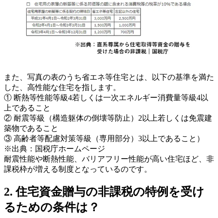
また、写真の表のうち省エネ等住宅とは、以下の基準を満た
した、高性能な住宅を指します。
① 断熱等性能等級4若しくは一次エネルギー消費量等級4以
上であること
② 耐震等級（構造躯体の倒壊等防止）2以上若しくは免震建
築物であること
③ 高齢者等配慮対策等級（専用部分）3以上であること）
※出典：国税庁ホームページ
耐震性能や断熱性能、バリアフリー性能が高い住宅ほど、非
課税枠が増える制度となっているのです。
2. 住宅資金贈与の非課税の特例を受け
るための条件は？