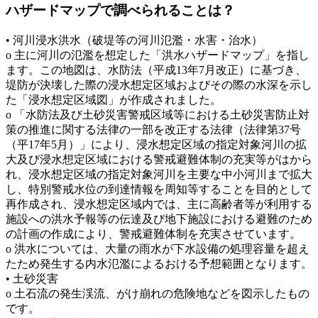
ハザードマップで調べられることは？
• 河川浸水洪水（破堤等の河川氾濫・水害・治水）
o 主に河川の氾濫を想定した「洪水ハザードマップ」を指し
ます。この地図は、水防法（平成13年7月改正）に基づき、
堤防が決壊した際の浸水想定区域およびその際の水深を示し
た「浸水想定区域図」が作成されました。
o 「水防法及び土砂災害警戒区域等における土砂災害防止対
策の推進に関する法律の一部を改正する法律（法律第37号
（平17年5月）」により、浸水想定区域の指定対象河川の拡
大及び浸水想定区域における警戒避難体制の充実等がはから
れ、浸水想定区域の指定対象河川を主要な中小河川まで拡大
し、特別警戒水位の到達情報を周知等することを目的として
再作成され、浸水想定区域内では、主に高齢者等が利用する
施設への洪水予報等の伝達及び地下施設における避難のため
の計画の作成により、警戒避難体制を充実させています。
o 洪水については、大量の雨水が下水設備の処理容量を超え
たため発生する内水氾濫によるおける予想範囲となります。
• 土砂災害
o 土石流の発生渓流、がけ崩れの危険地などを図示したもの
です。