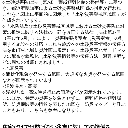
o 土砂災害防止法（第7条：警戒避難体制の整備等）に基づ
き、都道府県知事による土砂災害警戒区域の指定が行われ、
これを地図上に平面的に図示した「土砂災害警戒区域図」が
作成されています。
o 「水防法及び土砂災害警戒区域等における土砂災害防止対
策の推進に関する法律の一部を改正する法律（法律第37号
（平17年5月）」により、災害時要援護者（災害弱者）の利
用する施設への対応（これら施設への土砂災害情報の伝達方
法を市町村地域防災計画に規定）や、土砂災害ハザードマッ
プの配布が義務化（土砂災害情報等の伝達方法、避難場所な
どの周知の徹底）されました。
• 地震災害
o 液状化現象が発生する範囲、大規模な火災が発生する範囲
などが図示されています。
• 津波浸水・高潮
o 浸水地域、高波時通行止め箇所などが図示されています。
このほか、特定の災害を対象とせずに、避難経路や避難場
所、防災機関等の情報を表した地図を「防災マップ」と呼ぶ
こともあり、こちらも参考になります。
住宅だけでは防げない災害に対しての準備を